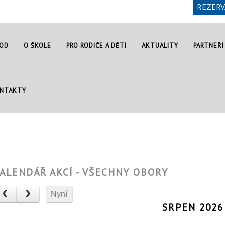
REZERV
OD
O ŠKOLE
PRO RODIČE A DĚTI
AKTUALITY
PARTNEŘI
NTAKTY
ALENDÁŘ AKCÍ - VŠECHNY OBORY
Nyní
SRPEN 2026