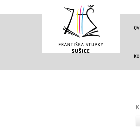
ÚV
KO
K