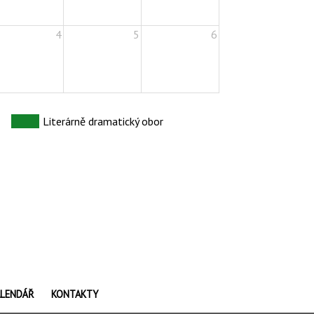
4
5
6
Literárně dramatický obor
LENDÁŘ
KONTAKTY