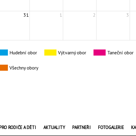
31
1
2
3
Hudební obor
Výtvarný obor
Taneční obor
Všechny obory
PRO RODIČE A DĚTI
AKTUALITY
PARTNEŘI
FOTOGALERIE
KA