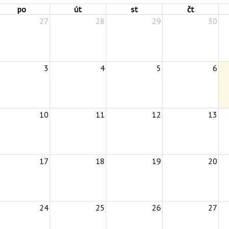
po
út
st
čt
27
28
29
30
3
4
5
6
10
11
12
13
17
18
19
20
24
25
26
27