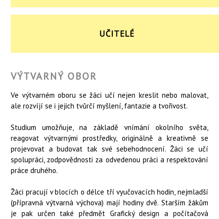
UČITELÉ
VÝTVARNÝ OBOR
Ve výtvarném oboru se žáci učí nejen kreslit nebo malovat,
ale rozvíjí se i jejich tvůrčí myšlení, fantazie a tvořivost.
Studium umožňuje, na základě vnímání okolního světa,
reagovat výtvarnými prostředky, originálně a kreativně se
projevovat a budovat tak své sebehodnocení. Žáci se učí
spolupráci, zodpovědnosti za odvedenou práci a respektování
práce druhého.
Žáci pracují v blocích o délce tří vyučovacích hodin, nejmladší
(přípravná výtvarná výchova) mají hodiny dvě. Starším žákům
je pak určen také předmět Grafický design a počítačová