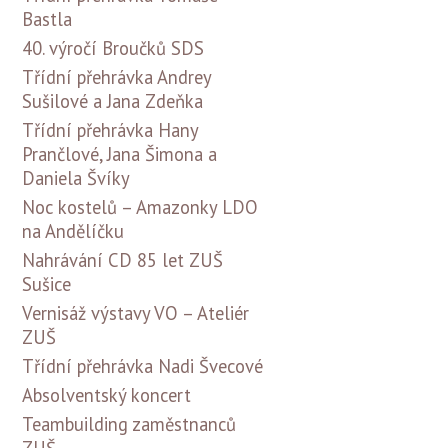
Bastla
40. výročí Broučků SDS
Třídní přehrávka Andrey
Sušilové a Jana Zdeňka
Třídní přehrávka Hany
Prančlové, Jana Šimona a
Daniela Švíky
Noc kostelů – Amazonky LDO
na Andělíčku
Nahrávání CD 85 let ZUŠ
Sušice
Vernisáž výstavy VO – Ateliér
ZUŠ
Třídní přehrávka Nadi Švecové
Absolventský koncert
Teambuilding zaměstnanců
ZUŠ