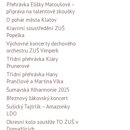
Přehrávka Elišky Matoušové –
příprava na talentové zkoušky
O pohár města Klatov
Klavírní soustředění ZUŠ
Popelka
Výchovné koncerty dechového
orchestru ZUŠ Vimperk
Třídní přehrávka Kláry
Prunerové
Třídní přehrávka Hany
Prančlové a Martina Vlka
Šumavská filharmonie 2025
Březnový žákovský koncert
Sušický Tajtrlík – Amazonky
LDO
Okresní kolo soutěže TO ZUŠ v
Domažlicích