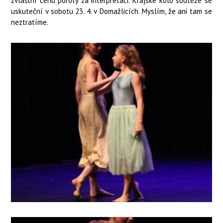
zvláštní cenu poroty za interpretaci. Krajské kolo soutěže se
uskuteční v sobotu 23. 4. v Domažlicích. Myslím, že ani tam se
neztratíme.