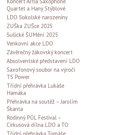
Koncert Artia Saxophone
Quartet a Hany Stýblové
LDO Sokolské narozeniny
ZUŠka ZUŠce 2025
Sušické ŠUMění 2025
Venkovní akce LDO
Závěrečný žákovský koncert
Absolventské představení LDO
Saxofonový soubor na výročí
TS Power
Třídní přehrávka Lukáše
Hamáka
Přehrávka na soutěž – Jarolím
Škanta
Rodinný PŮL Festival –
Cirkusová dílna LDO a TO
Třídní přehrávka Tomáše