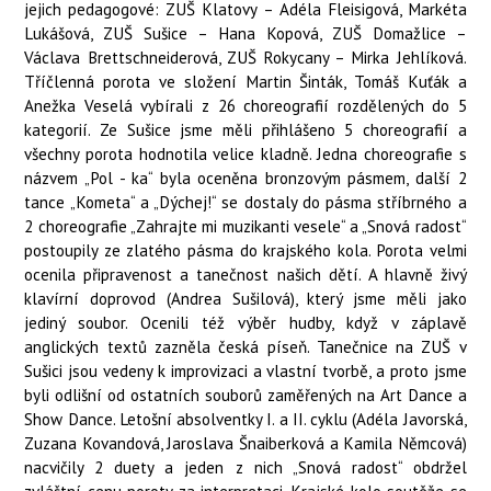
jejich pedagogové: ZUŠ Klatovy – Adéla Fleisigová, Markéta
Lukášová, ZUŠ Sušice – Hana Kopová, ZUŠ Domažlice –
Václava Brettschneiderová, ZUŠ Rokycany – Mirka Jehlíková.
Tříčlenná porota ve složení Martin Šinták, Tomáš Kuťák a
Anežka Veselá vybírali z 26 choreografií rozdělených do 5
kategorií. Ze Sušice jsme měli přihlášeno 5 choreografií a
všechny porota hodnotila velice kladně. Jedna choreografie s
názvem „Pol - ka“ byla oceněna bronzovým pásmem, další 2
tance „Kometa“ a „Dýchej!“ se dostaly do pásma stříbrného a
2 choreografie „Zahrajte mi muzikanti vesele“ a „Snová radost“
postoupily ze zlatého pásma do krajského kola. Porota velmi
ocenila připravenost a tanečnost našich dětí. A hlavně živý
klavírní doprovod (Andrea Sušilová), který jsme měli jako
jediný soubor. Ocenili též výběr hudby, když v záplavě
anglických textů zazněla česká píseň. Tanečnice na ZUŠ v
Sušici jsou vedeny k improvizaci a vlastní tvorbě, a proto jsme
byli odlišní od ostatních souborů zaměřených na Art Dance a
Show Dance. Letošní absolventky I. a II. cyklu (Adéla Javorská,
Zuzana Kovandová, Jaroslava Šnaiberková a Kamila Němcová)
nacvičily 2 duety a jeden z nich „Snová radost“ obdržel