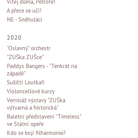
Vítej doma, Petrofe!
A přece se učí!
NE - Sněhuláci
2020
"Oslavný" orchestr
"ZUŠka ZUŠce"
Paddys Bangers - "Tenkrát na
západě"
Sušičtí Loutkaři
Violoncellové kurzy
Vernisáž výstavy "ZUŠka
výtvarná a historická"
Baletní představení "Timeless"
ve Státní opeře
Kdo se bojí filharmonie?