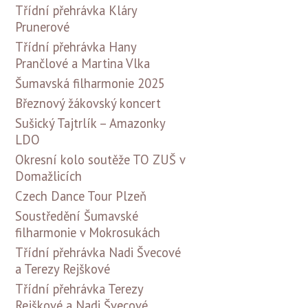
Třídní přehrávka Kláry
Prunerové
Třídní přehrávka Hany
Prančlové a Martina Vlka
Šumavská filharmonie 2025
Březnový žákovský koncert
Sušický Tajtrlík – Amazonky
LDO
Okresní kolo soutěže TO ZUŠ v
Domažlicích
Czech Dance Tour Plzeň
Soustředění Šumavské
filharmonie v Mokrosukách
Třídní přehrávka Nadi Švecové
a Terezy Rejškové
Třídní přehrávka Terezy
Rejškové a Nadi Švecové