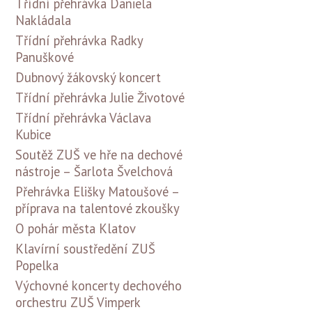
Třídní přehrávka Daniela
Nakládala
Třídní přehrávka Radky
Panuškové
Dubnový žákovský koncert
Třídní přehrávka Julie Životové
Třídní přehrávka Václava
Kubice
Soutěž ZUŠ ve hře na dechové
nástroje – Šarlota Švelchová
Přehrávka Elišky Matoušové –
příprava na talentové zkoušky
O pohár města Klatov
Klavírní soustředění ZUŠ
Popelka
Výchovné koncerty dechového
orchestru ZUŠ Vimperk