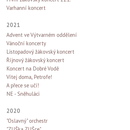
Varhanní koncert
2021
Advent ve Výtvarném oddělení
Vánoční koncerty
Listopadový žákovský koncert
Říjnový žákovský koncert
Koncert na Dobré Vodě
Vítej doma, Petrofe!
A přece se učí!
NE - Sněhuláci
2020
"Oslavný" orchestr
"ZUŠka ZUŠce"