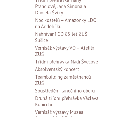
Třídní přehrávka Hany
Prančlové, Jana Šimona a
Daniela Švíky
Noc kostelů – Amazonky LDO
na Andělíčku
Nahrávání CD 85 let ZUŠ
Sušice
Vernisáž výstavy VO – Ateliér
ZUŠ
Třídní přehrávka Nadi Švecové
Absolventský koncert
Teambuilding zaměstnanců
ZUŠ
Soustředění tanečního oboru
Druhá třídní přehrávka Václava
Kubiceho
Vernisáž výstavy Muzea