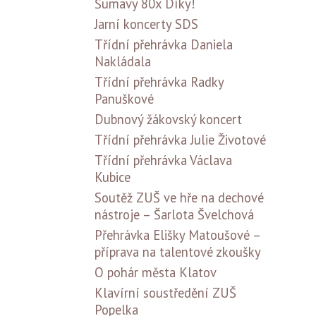
Šumavy 80x Díky!
Jarní koncerty SDS
Třídní přehrávka Daniela
Nakládala
Třídní přehrávka Radky
Panuškové
Dubnový žákovský koncert
Třídní přehrávka Julie Životové
Třídní přehrávka Václava
Kubice
Soutěž ZUŠ ve hře na dechové
nástroje – Šarlota Švelchová
Přehrávka Elišky Matoušové –
příprava na talentové zkoušky
O pohár města Klatov
Klavírní soustředění ZUŠ
Popelka