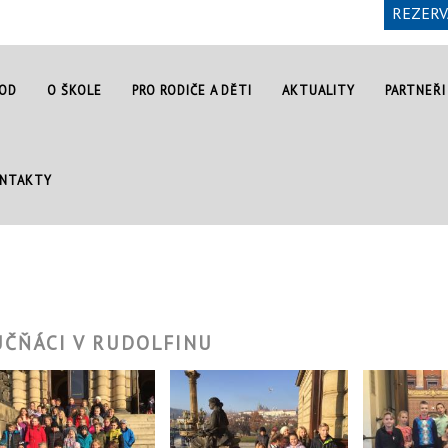
REZERV
OD
O ŠKOLE
PRO RODIČE A DĚTI
AKTUALITY
PARTNEŘI
NTAKTY
UČŇÁCI V RUDOLFINU