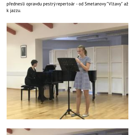
přednesli opravdu pestrý repertoár - od Smetanovy "Vltavy" až
k jazzu.