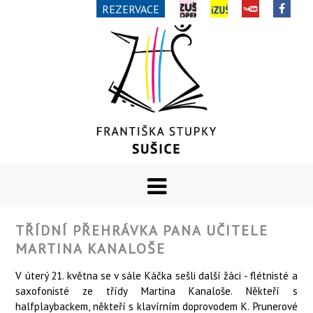
REZERVACE
TŘÍDNÍ PŘEHRÁVKA PANA UČITELE
MARTINA KANALOŠE
V úterý 21. května se v sále Káčka sešli další žáci - flétnisté a
saxofonisté ze třídy Martina Kanaloše. Někteří s
halfplaybackem, někteří s klavírním doprovodem K. Prunerové