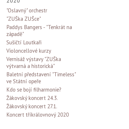
2020
"Oslavný" orchestr
"ZUŠka ZUŠce"
Paddys Bangers - "Tenkrát na
západě"
Sušičtí Loutkaři
Violoncellové kurzy
Vernisáž výstavy "ZUŠka
výtvarná a historická"
Baletní představení "Timeless"
ve Státní opeře
Kdo se bojí filharmonie?
Žákovský koncert 24.3.
Žákovský koncert 27.1.
Koncert tříkrálovnový 2020