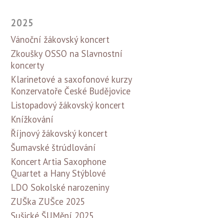
2025
Vánoční žákovský koncert
Zkoušky OSSO na Slavnostní
koncerty
Klarinetové a saxofonové kurzy
Konzervatoře České Budějovice
Listopadový žákovský koncert
Knížkování
Říjnový žákovský koncert
Šumavské štrúdlování
Koncert Artia Saxophone
Quartet a Hany Stýblové
LDO Sokolské narozeniny
ZUŠka ZUŠce 2025
Sušické ŠUMění 2025