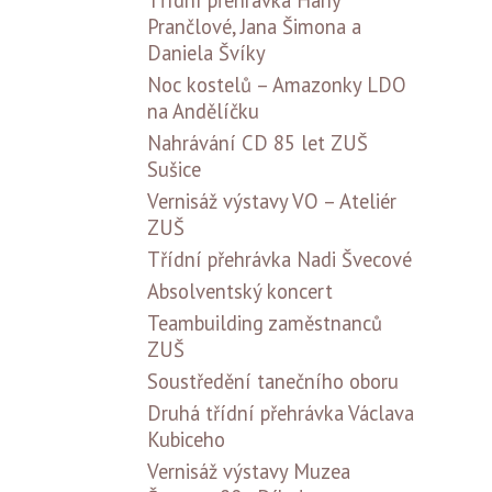
Třídní přehrávka Hany
Prančlové, Jana Šimona a
Daniela Švíky
Noc kostelů – Amazonky LDO
na Andělíčku
Nahrávání CD 85 let ZUŠ
Sušice
Vernisáž výstavy VO – Ateliér
ZUŠ
Třídní přehrávka Nadi Švecové
Absolventský koncert
Teambuilding zaměstnanců
ZUŠ
Soustředění tanečního oboru
Druhá třídní přehrávka Václava
Kubiceho
Vernisáž výstavy Muzea