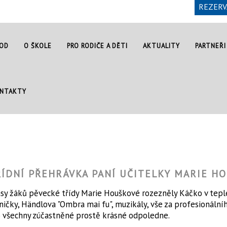
REZERV
OD
O ŠKOLE
PRO RODIČE A DĚTI
AKTUALITY
PARTNEŘI
NTAKTY
ŘÍDNÍ PŘEHRÁVKA PANÍ UČITELKY MARIE H
sy žáků pěvecké třídy Marie Houškové rozezněly Káčko v tepl
ničky, Händlova "Ombra mai fu", muzikály, vše za profesionální
 všechny zúčastněné prostě krásné odpoledne.