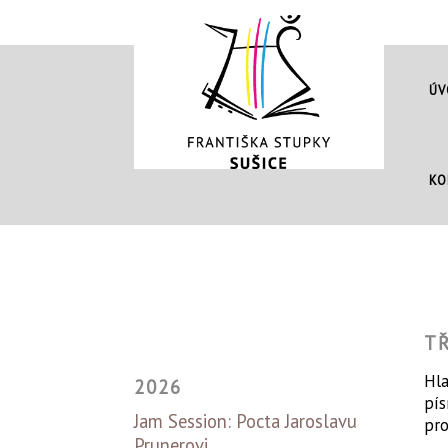
ÚV
KO
T
Hla
2026
pís
Jam Session: Pocta Jaroslavu
pro
Prunerovi