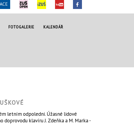
ACE
FOTOGALERIE
KALENDÁŘ
OUŠKOVÉ
ém letním odpoledni. Úžasné lidové
ho doprovodu klavíru J. Zdeňka a M. Marka -