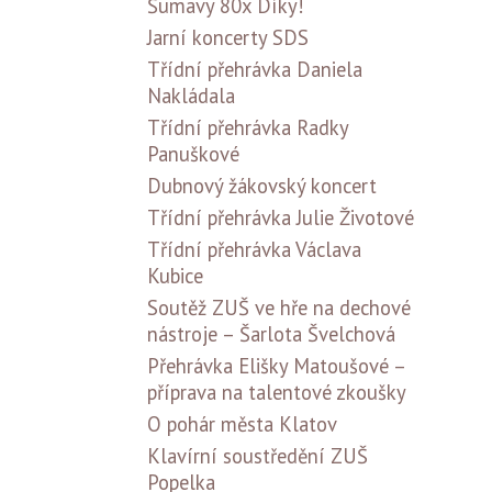
Šumavy 80x Díky!
Jarní koncerty SDS
Třídní přehrávka Daniela
Nakládala
Třídní přehrávka Radky
Panuškové
Dubnový žákovský koncert
Třídní přehrávka Julie Životové
Třídní přehrávka Václava
Kubice
Soutěž ZUŠ ve hře na dechové
nástroje – Šarlota Švelchová
Přehrávka Elišky Matoušové –
příprava na talentové zkoušky
O pohár města Klatov
Klavírní soustředění ZUŠ
Popelka