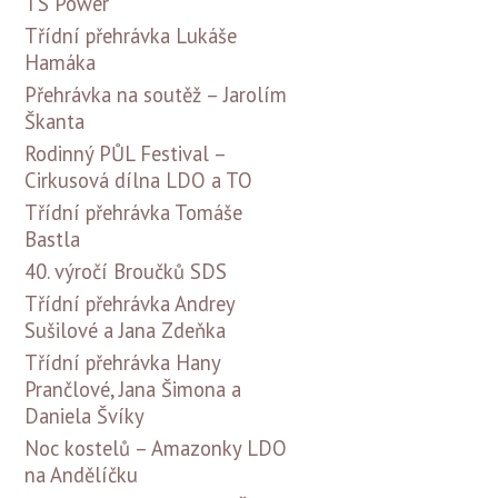
TS Power
Třídní přehrávka Lukáše
Hamáka
Přehrávka na soutěž – Jarolím
Škanta
Rodinný PŮL Festival –
Cirkusová dílna LDO a TO
Třídní přehrávka Tomáše
Bastla
40. výročí Broučků SDS
Třídní přehrávka Andrey
Sušilové a Jana Zdeňka
Třídní přehrávka Hany
Prančlové, Jana Šimona a
Daniela Švíky
Noc kostelů – Amazonky LDO
na Andělíčku