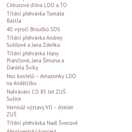
Cirkusová dílna LDO a TO
Třídní přehrávka Tomáše
Bastla
40. výročí Broučků SDS
Třídní přehrávka Andrey
Sušilové a Jana Zdeňka
Třídní přehrávka Hany
Prančlové, Jana Šimona a
Daniela Švíky
Noc kostelů – Amazonky LDO
na Andělíčku
Nahrávání CD 85 let ZUŠ
Sušice
Vernisáž výstavy VO – Ateliér
ZUŠ
Třídní přehrávka Nadi Švecové
Absolventský koncert