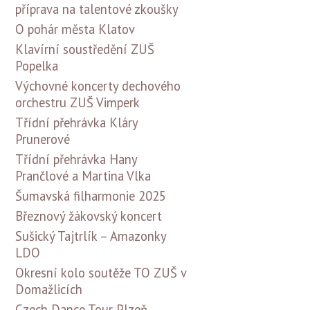
příprava na talentové zkoušky
O pohár města Klatov
Klavírní soustředění ZUŠ
Popelka
Výchovné koncerty dechového
orchestru ZUŠ Vimperk
Třídní přehrávka Kláry
Prunerové
Třídní přehrávka Hany
Prančlové a Martina Vlka
Šumavská filharmonie 2025
Březnový žákovský koncert
Sušický Tajtrlík – Amazonky
LDO
Okresní kolo soutěže TO ZUŠ v
Domažlicích
Czech Dance Tour Plzeň