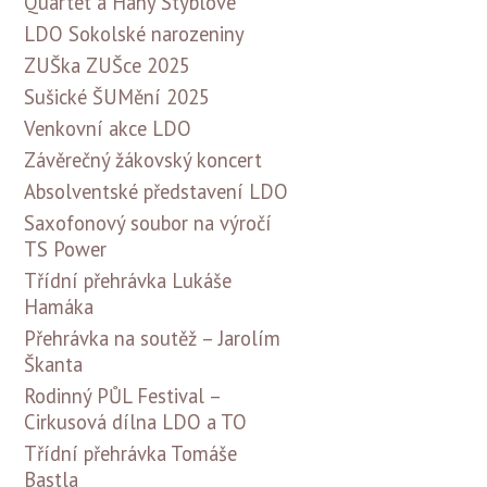
Quartet a Hany Stýblové
LDO Sokolské narozeniny
ZUŠka ZUŠce 2025
Sušické ŠUMění 2025
Venkovní akce LDO
Závěrečný žákovský koncert
Absolventské představení LDO
Saxofonový soubor na výročí
TS Power
Třídní přehrávka Lukáše
Hamáka
Přehrávka na soutěž – Jarolím
Škanta
Rodinný PŮL Festival –
Cirkusová dílna LDO a TO
Třídní přehrávka Tomáše
Bastla