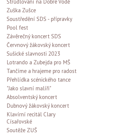
Štrůdlování na Dobré Vodě
Zuška Zušce
Soustředění SDS - přípravky
Pool fest
Závěrečný koncert SDS
Červnový žákovský koncert
Sušické slavnosti 2023
Lotrando a Zubejda pro MŠ
Tančíme a hrajeme pro radost
Přehlídka scénického tance
"Jako slavní malíři"
Absolventský koncert
Dubnový žákovský koncert
Klavírní recitál Clary
Císařovské
Soutěže ZUŠ