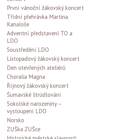
První vánoční žákovský koncert
Třídní přehrávka Martina
Kanaloše
Adventní představení TO a
LDO
Soustředění LDO
Listopadový žákovský koncert
Den otevřených ateliérů
Choralia Magna
Říjnový žákovský koncert
Šumavské štrúdlování
Sokolské narozeniny –
vystoupení LDO
Norsko
ZUŠka ZUŠce
Historické městské slavnosti