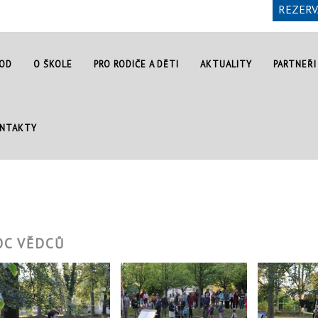
REZERV
OD
O ŠKOLE
PRO RODIČE A DĚTI
AKTUALITY
PARTNEŘI
NTAKTY
OC VĚDCŮ