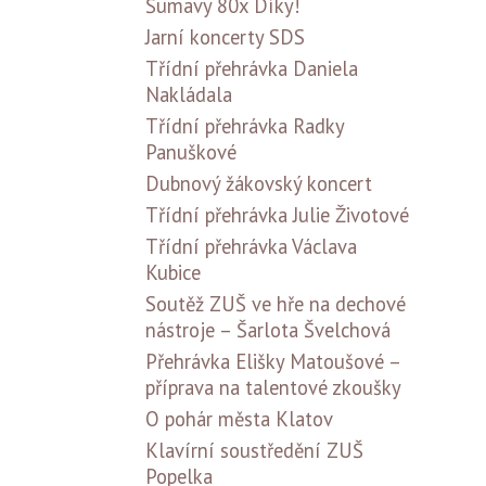
Šumavy 80x Díky!
Jarní koncerty SDS
Třídní přehrávka Daniela
Nakládala
Třídní přehrávka Radky
Panuškové
Dubnový žákovský koncert
Třídní přehrávka Julie Životové
Třídní přehrávka Václava
Kubice
Soutěž ZUŠ ve hře na dechové
nástroje – Šarlota Švelchová
Přehrávka Elišky Matoušové –
příprava na talentové zkoušky
O pohár města Klatov
Klavírní soustředění ZUŠ
Popelka