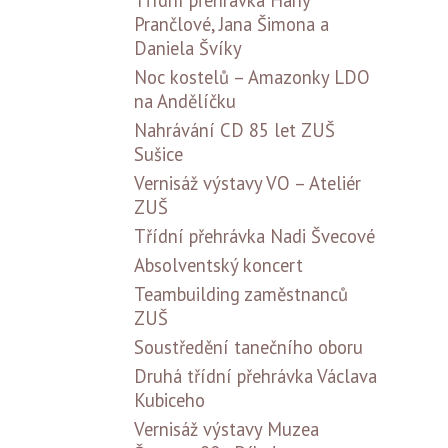
Třídní přehrávka Hany
Prančlové, Jana Šimona a
Daniela Švíky
Noc kostelů – Amazonky LDO
na Andělíčku
Nahrávání CD 85 let ZUŠ
Sušice
Vernisáž výstavy VO – Ateliér
ZUŠ
Třídní přehrávka Nadi Švecové
Absolventský koncert
Teambuilding zaměstnanců
ZUŠ
Soustředění tanečního oboru
Druhá třídní přehrávka Václava
Kubiceho
Vernisáž výstavy Muzea