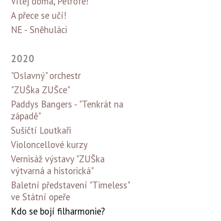
Vítej doma, Petrofe!
A přece se učí!
NE - Sněhuláci
2020
"Oslavný" orchestr
"ZUŠka ZUŠce"
Paddys Bangers - "Tenkrát na
západě"
Sušičtí Loutkaři
Violoncellové kurzy
Vernisáž výstavy "ZUŠka
výtvarná a historická"
Baletní představení "Timeless"
ve Státní opeře
Kdo se bojí filharmonie?