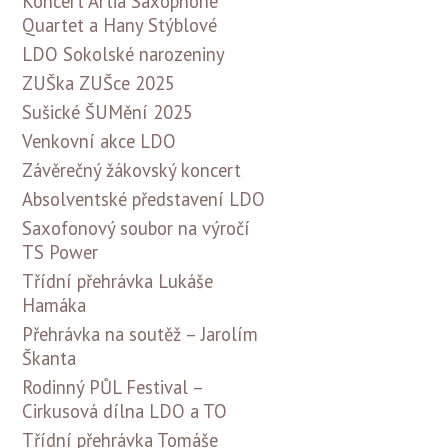
Koncert Artia Saxophone
Quartet a Hany Stýblové
LDO Sokolské narozeniny
ZUŠka ZUŠce 2025
Sušické ŠUMění 2025
Venkovní akce LDO
Závěrečný žákovský koncert
Absolventské představení LDO
Saxofonový soubor na výročí
TS Power
Třídní přehrávka Lukáše
Hamáka
Přehrávka na soutěž – Jarolím
Škanta
Rodinný PŮL Festival –
Cirkusová dílna LDO a TO
Třídní přehrávka Tomáše