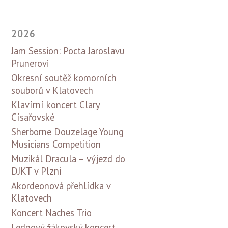
2026
Jam Session: Pocta Jaroslavu
Prunerovi
Okresní soutěž komorních
souborů v Klatovech
Klavírní koncert Clary
Císařovské
Sherborne Douzelage Young
Musicians Competition
Muzikál Dracula – výjezd do
DJKT v Plzni
Akordeonová přehlídka v
Klatovech
Koncert Naches Trio
Lednový žákovský koncert