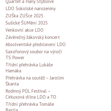
Quartet a Hany Stýblové
LDO Sokolské narozeniny
ZUŠka ZUŠce 2025
Sušické ŠUMění 2025
Venkovní akce LDO
Závěrečný žákovský koncert
Absolventské představení LDO
Saxofonový soubor na výročí
TS Power
Třídní přehrávka Lukáše
Hamáka
Přehrávka na soutěž – Jarolím
Škanta
Rodinný PŮL Festival –
Cirkusová dílna LDO a TO
Třídní přehrávka Tomáše
Bastla