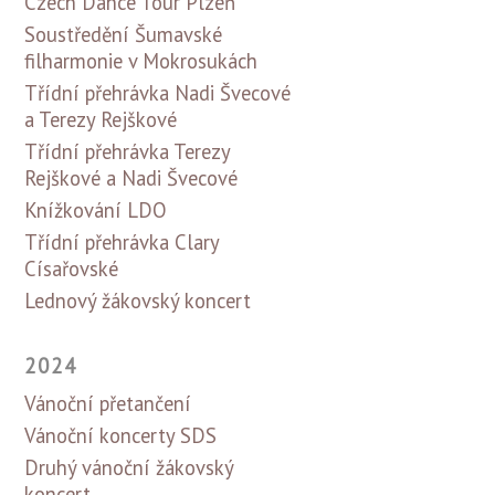
Czech Dance Tour Plzeň
Soustředění Šumavské
filharmonie v Mokrosukách
Třídní přehrávka Nadi Švecové
a Terezy Rejškové
Třídní přehrávka Terezy
Rejškové a Nadi Švecové
Knížkování LDO
Třídní přehrávka Clary
Císařovské
Lednový žákovský koncert
2024
Vánoční přetančení
Vánoční koncerty SDS
Druhý vánoční žákovský
koncert