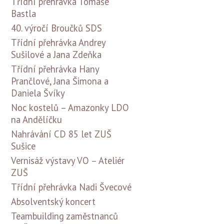
Třídní přehrávka Tomáše
Bastla
40. výročí Broučků SDS
Třídní přehrávka Andrey
Sušilové a Jana Zdeňka
Třídní přehrávka Hany
Prančlové, Jana Šimona a
Daniela Švíky
Noc kostelů – Amazonky LDO
na Andělíčku
Nahrávání CD 85 let ZUŠ
Sušice
Vernisáž výstavy VO – Ateliér
ZUŠ
Třídní přehrávka Nadi Švecové
Absolventský koncert
Teambuilding zaměstnanců