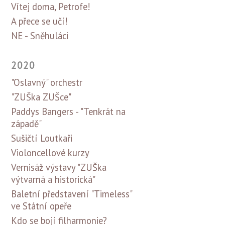
Vítej doma, Petrofe!
A přece se učí!
NE - Sněhuláci
2020
"Oslavný" orchestr
"ZUŠka ZUŠce"
Paddys Bangers - "Tenkrát na
západě"
Sušičtí Loutkaři
Violoncellové kurzy
Vernisáž výstavy "ZUŠka
výtvarná a historická"
Baletní představení "Timeless"
ve Státní opeře
Kdo se bojí filharmonie?