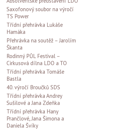
Absolventské představení LDO
Saxofonový soubor na výročí
TS Power
Třídní přehrávka Lukáše
Hamáka
Přehrávka na soutěž – Jarolím
Škanta
Rodinný PŮL Festival –
Cirkusová dílna LDO a TO
Třídní přehrávka Tomáše
Bastla
40. výročí Broučků SDS
Třídní přehrávka Andrey
Sušilové a Jana Zdeňka
Třídní přehrávka Hany
Prančlové, Jana Šimona a
Daniela Švíky