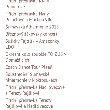
Třídní přehrávka Kláry
Prunerové
Třídní přehrávka Hany
Prančlové a Martina Vlka
Šumavská filharmonie 2025
Březnový žákovský koncert
Sušický Tajtrlík – Amazonky
LDO
Okresní kolo soutěže TO ZUŠ v
Domažlicích
Czech Dance Tour Plzeň
Soustředění Šumavské
filharmonie v Mokrosukách
Třídní přehrávka Nadi Švecové
a Terezy Rejškové
Třídní přehrávka Terezy
Rejškové a Nadi Švecové