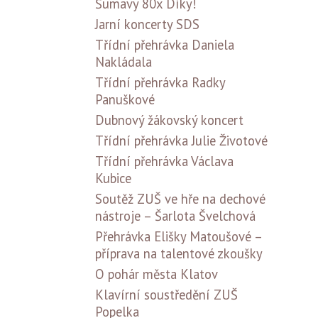
Šumavy 80x Díky!
Jarní koncerty SDS
Třídní přehrávka Daniela
Nakládala
Třídní přehrávka Radky
Panuškové
Dubnový žákovský koncert
Třídní přehrávka Julie Životové
Třídní přehrávka Václava
Kubice
Soutěž ZUŠ ve hře na dechové
nástroje – Šarlota Švelchová
Přehrávka Elišky Matoušové –
příprava na talentové zkoušky
O pohár města Klatov
Klavírní soustředění ZUŠ
Popelka