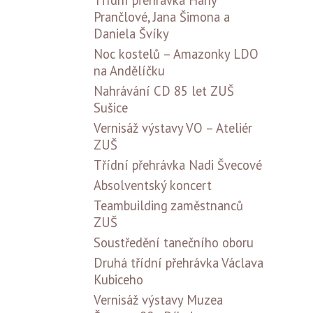
Třídní přehrávka Hany
Prančlové, Jana Šimona a
Daniela Švíky
Noc kostelů – Amazonky LDO
na Andělíčku
Nahrávání CD 85 let ZUŠ
Sušice
Vernisáž výstavy VO – Ateliér
ZUŠ
Třídní přehrávka Nadi Švecové
Absolventský koncert
Teambuilding zaměstnanců
ZUŠ
Soustředění tanečního oboru
Druhá třídní přehrávka Václava
Kubiceho
Vernisáž výstavy Muzea