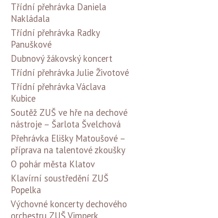
Třídní přehrávka Daniela
Nakládala
Třídní přehrávka Radky
Panuškové
Dubnový žákovský koncert
Třídní přehrávka Julie Životové
Třídní přehrávka Václava
Kubice
Soutěž ZUŠ ve hře na dechové
nástroje – Šarlota Švelchová
Přehrávka Elišky Matoušové –
příprava na talentové zkoušky
O pohár města Klatov
Klavírní soustředění ZUŠ
Popelka
Výchovné koncerty dechového
orchestru ZUŠ Vimperk