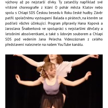
výchovy až po nejstarší dívky. Ty zatančily například své
vítězné choreografie z klání O pohár města Klatov nebo
spolu s Chlapi SDS Českou besedu k Roku české hudby. Závěr
patřil společnému vystoupení Balada o pirátech, na kterém se
podíleli všichni účinkující. Program připravily Hana Kopová a
Jaroslava Šnaiberková ve spolupráci s nejstaršími děvčaty a
letošními absolventkami, a také s lidovým souborem a Chlapi
SDS pod vedením Jana Pelecha. Videozáznam z celého
představení naleznete na našem YouTube kanálu.