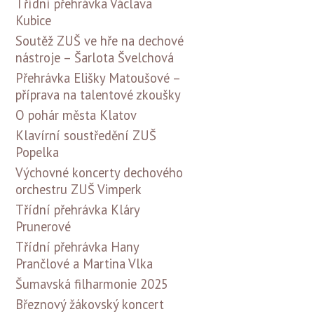
Třídní přehrávka Václava
Kubice
Soutěž ZUŠ ve hře na dechové
nástroje – Šarlota Švelchová
Přehrávka Elišky Matoušové –
příprava na talentové zkoušky
O pohár města Klatov
Klavírní soustředění ZUŠ
Popelka
Výchovné koncerty dechového
orchestru ZUŠ Vimperk
Třídní přehrávka Kláry
Prunerové
Třídní přehrávka Hany
Prančlové a Martina Vlka
Šumavská filharmonie 2025
Březnový žákovský koncert