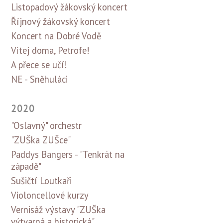
Listopadový žákovský koncert
Říjnový žákovský koncert
Koncert na Dobré Vodě
Vítej doma, Petrofe!
A přece se učí!
NE - Sněhuláci
2020
"Oslavný" orchestr
"ZUŠka ZUŠce"
Paddys Bangers - "Tenkrát na
západě"
Sušičtí Loutkaři
Violoncellové kurzy
Vernisáž výstavy "ZUŠka
výtvarná a historická"