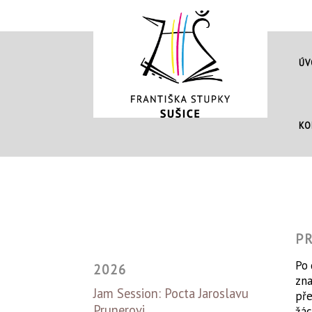
ÚV
KO
PR
Po 
2026
zna
Jam Session: Pocta Jaroslavu
pře
Prunerovi
žác