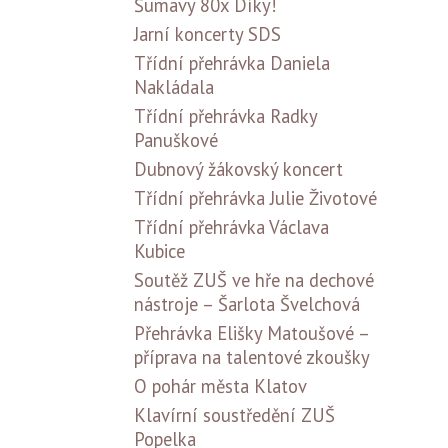
Šumavy 80x Díky!
Jarní koncerty SDS
Třídní přehrávka Daniela
Nakládala
Třídní přehrávka Radky
Panuškové
Dubnový žákovský koncert
Třídní přehrávka Julie Životové
Třídní přehrávka Václava
Kubice
Soutěž ZUŠ ve hře na dechové
nástroje – Šarlota Švelchová
Přehrávka Elišky Matoušové –
příprava na talentové zkoušky
O pohár města Klatov
Klavírní soustředění ZUŠ
Popelka