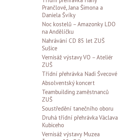
Třídní přehrávka Hany
Prančlové, Jana Šimona a
Daniela Švíky
Noc kostelů – Amazonky LDO
na Andělíčku
Nahrávání CD 85 let ZUŠ
Sušice
Vernisáž výstavy VO – Ateliér
ZUŠ
Třídní přehrávka Nadi Švecové
Absolventský koncert
Teambuilding zaměstnanců
ZUŠ
Soustředění tanečního oboru
Druhá třídní přehrávka Václava
Kubiceho
Vernisáž výstavy Muzea