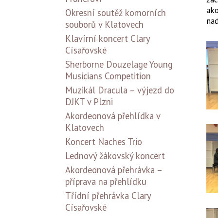
ako
Okresní soutěž komorních
nad
souborů v Klatovech
Klavírní koncert Clary
Císařovské
Sherborne Douzelage Young
Musicians Competition
Muzikál Dracula – výjezd do
DJKT v Plzni
Akordeonová přehlídka v
Klatovech
Koncert Naches Trio
Lednový žákovský koncert
Akordeonová přehrávka –
příprava na přehlídku
Třídní přehrávka Clary
Císařovské