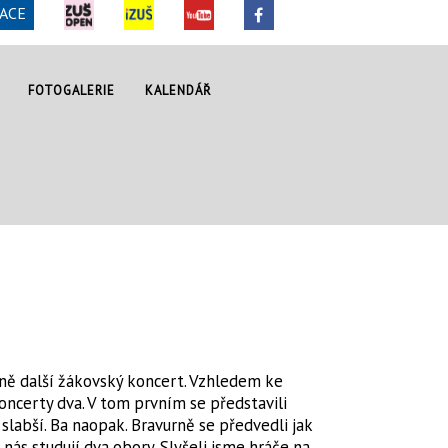
ACE
FOTOGALERIE
KALENDÁŘ
ně další žákovský koncert. Vzhledem ke
ncerty dva. V tom prvním se představili
slabší. Ba naopak. Bravurně se předvedli jak
 nás studují dva obory. Slyšeli jsme hráče na