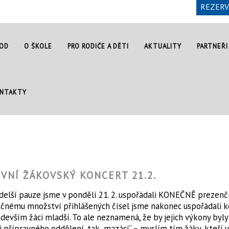
REZERV
OD
O ŠKOLE
PRO RODIČE A DĚTI
AKTUALITY
PARTNEŘI
NTAKTY
VNÍ ŽÁKOVSKÝ KONCERT 21.2.
delší pauze jsme v pondělí 21. 2. uspořádali KONEČNĚ prezenč
čnému množství přihlášených čísel jsme nakonec uspořádali ko
devším žáci mladší. To ale neznamená, že by jejich výkony byly 
i přípravného oddělení, tak „mazáci“ – myslím tím žáky, kteří u