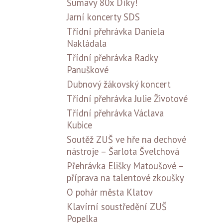
Šumavy 80x Díky!
Jarní koncerty SDS
Třídní přehrávka Daniela
Nakládala
Třídní přehrávka Radky
Panuškové
Dubnový žákovský koncert
Třídní přehrávka Julie Životové
Třídní přehrávka Václava
Kubice
Soutěž ZUŠ ve hře na dechové
nástroje – Šarlota Švelchová
Přehrávka Elišky Matoušové –
příprava na talentové zkoušky
O pohár města Klatov
Klavírní soustředění ZUŠ
Popelka