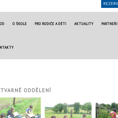
REZERV
OD
O ŠKOLE
PRO RODIČE A DĚTI
AKTUALITY
PARTNEŘI
NTAKTY
ÝTVARNÉ ODDĚLENÍ