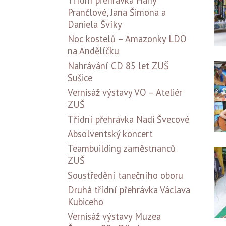
Třídní přehrávka Hany
Prančlové, Jana Šimona a
Daniela Švíky
Noc kostelů – Amazonky LDO
na Andělíčku
Nahrávání CD 85 let ZUŠ
Sušice
Vernisáž výstavy VO – Ateliér
ZUŠ
Třídní přehrávka Nadi Švecové
Absolventský koncert
Teambuilding zaměstnanců
ZUŠ
Soustředění tanečního oboru
Druhá třídní přehrávka Václava
Kubiceho
Vernisáž výstavy Muzea