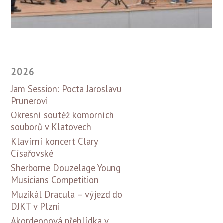
2026
Jam Session: Pocta Jaroslavu
Prunerovi
Okresní soutěž komorních
souborů v Klatovech
Klavírní koncert Clary
Císařovské
Sherborne Douzelage Young
Musicians Competition
Muzikál Dracula – výjezd do
DJKT v Plzni
Akordeonová přehlídka v