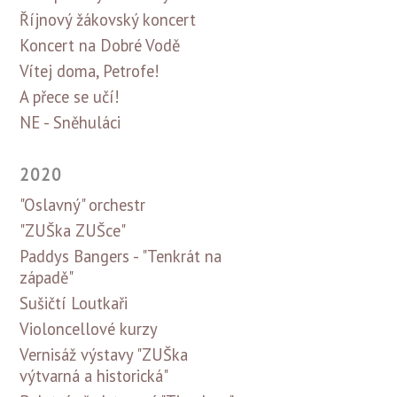
Říjnový žákovský koncert
Koncert na Dobré Vodě
Vítej doma, Petrofe!
A přece se učí!
NE - Sněhuláci
2020
"Oslavný" orchestr
"ZUŠka ZUŠce"
Paddys Bangers - "Tenkrát na
západě"
Sušičtí Loutkaři
Violoncellové kurzy
Vernisáž výstavy "ZUŠka
výtvarná a historická"