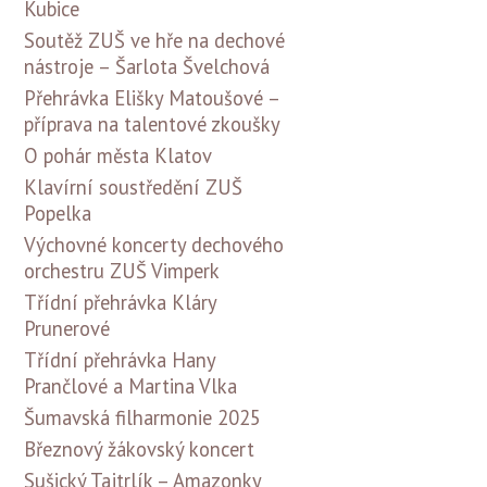
Kubice
Soutěž ZUŠ ve hře na dechové
nástroje – Šarlota Švelchová
Přehrávka Elišky Matoušové –
příprava na talentové zkoušky
O pohár města Klatov
Klavírní soustředění ZUŠ
Popelka
Výchovné koncerty dechového
orchestru ZUŠ Vimperk
Třídní přehrávka Kláry
Prunerové
Třídní přehrávka Hany
Prančlové a Martina Vlka
Šumavská filharmonie 2025
Březnový žákovský koncert
Sušický Tajtrlík – Amazonky