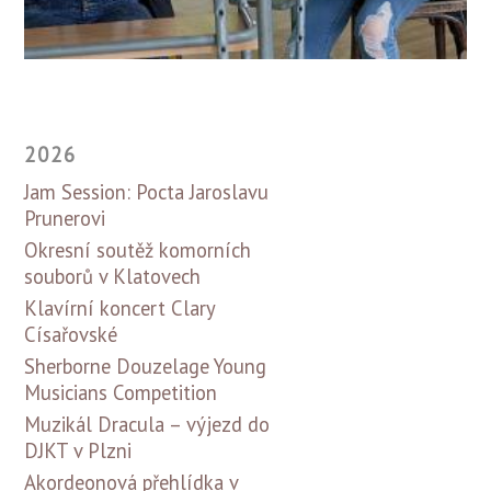
2026
Jam Session: Pocta Jaroslavu
Prunerovi
Okresní soutěž komorních
souborů v Klatovech
Klavírní koncert Clary
Císařovské
Sherborne Douzelage Young
Musicians Competition
Muzikál Dracula – výjezd do
DJKT v Plzni
Akordeonová přehlídka v