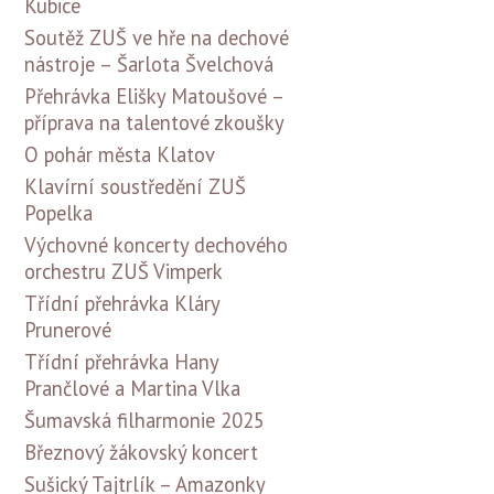
Kubice
Soutěž ZUŠ ve hře na dechové
nástroje – Šarlota Švelchová
Přehrávka Elišky Matoušové –
příprava na talentové zkoušky
O pohár města Klatov
Klavírní soustředění ZUŠ
Popelka
Výchovné koncerty dechového
orchestru ZUŠ Vimperk
Třídní přehrávka Kláry
Prunerové
Třídní přehrávka Hany
Prančlové a Martina Vlka
Šumavská filharmonie 2025
Březnový žákovský koncert
Sušický Tajtrlík – Amazonky