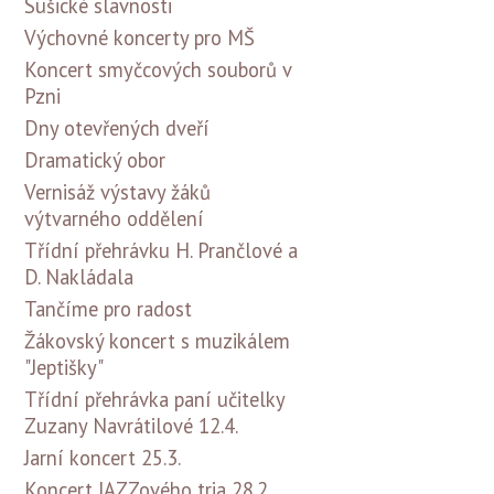
Sušické slavnosti
Výchovné koncerty pro MŠ
Koncert smyčcových souborů v
Pzni
Dny otevřených dveří
Dramatický obor
Vernisáž výstavy žáků
výtvarného oddělení
Třídní přehrávku H. Prančlové a
D. Nakládala
Tančíme pro radost
Žákovský koncert s muzikálem
"Jeptišky"
Třídní přehrávka paní učitelky
Zuzany Navrátilové 12.4.
Jarní koncert 25.3.
Koncert JAZZového tria 28.2.