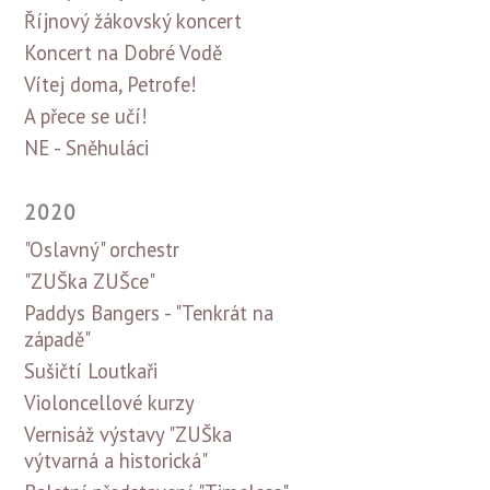
Říjnový žákovský koncert
Koncert na Dobré Vodě
Vítej doma, Petrofe!
A přece se učí!
NE - Sněhuláci
2020
"Oslavný" orchestr
"ZUŠka ZUŠce"
Paddys Bangers - "Tenkrát na
západě"
Sušičtí Loutkaři
Violoncellové kurzy
Vernisáž výstavy "ZUŠka
výtvarná a historická"