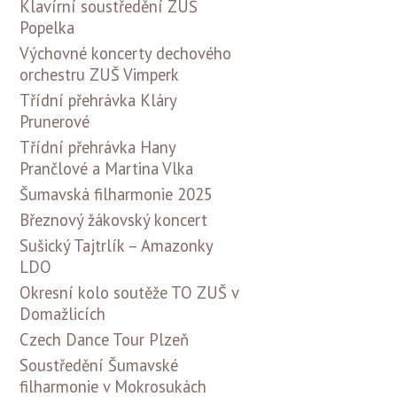
Klavírní soustředění ZUŠ
Popelka
Výchovné koncerty dechového
orchestru ZUŠ Vimperk
Třídní přehrávka Kláry
Prunerové
Třídní přehrávka Hany
Prančlové a Martina Vlka
Šumavská filharmonie 2025
Březnový žákovský koncert
Sušický Tajtrlík – Amazonky
LDO
Okresní kolo soutěže TO ZUŠ v
Domažlicích
Czech Dance Tour Plzeň
Soustředění Šumavské
filharmonie v Mokrosukách