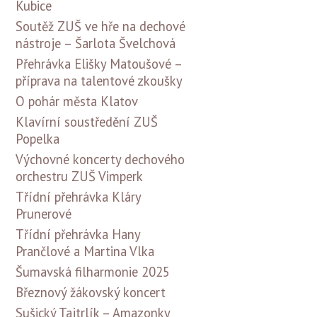
Kubice
Soutěž ZUŠ ve hře na dechové
nástroje – Šarlota Švelchová
Přehrávka Elišky Matoušové –
příprava na talentové zkoušky
O pohár města Klatov
Klavírní soustředění ZUŠ
Popelka
Výchovné koncerty dechového
orchestru ZUŠ Vimperk
Třídní přehrávka Kláry
Prunerové
Třídní přehrávka Hany
Prančlové a Martina Vlka
Šumavská filharmonie 2025
Březnový žákovský koncert
Sušický Tajtrlík – Amazonky