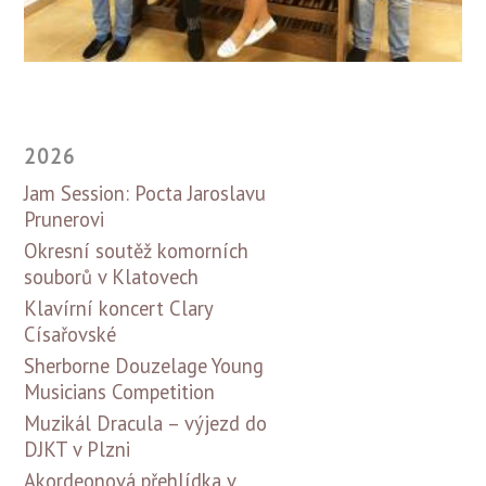
2026
Jam Session: Pocta Jaroslavu
Prunerovi
Okresní soutěž komorních
souborů v Klatovech
Klavírní koncert Clary
Císařovské
Sherborne Douzelage Young
Musicians Competition
Muzikál Dracula – výjezd do
DJKT v Plzni
Akordeonová přehlídka v