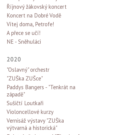
Říjnový žákovský koncert
Koncert na Dobré Vodě
Vítej doma, Petrofe!
A přece se učí!
NE - Sněhuláci
2020
"Oslavný" orchestr
"ZUŠka ZUŠce"
Paddys Bangers - "Tenkrát na
západě"
Sušičtí Loutkaři
Violoncellové kurzy
Vernisáž výstavy "ZUŠka
výtvarná a historická"