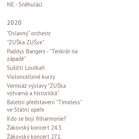
NE - Sněhuláci
2020
"Oslavný" orchestr
"ZUŠka ZUŠce"
Paddys Bangers - "Tenkrát na
západě"
Sušičtí Loutkaři
Violoncellové kurzy
Vernisáž výstavy "ZUŠka
výtvarná a historická"
Baletní představení "Timeless"
ve Státní opeře
Kdo se bojí filharmonie?
Žákovský koncert 24.3.
Žákovský koncert 27.1.