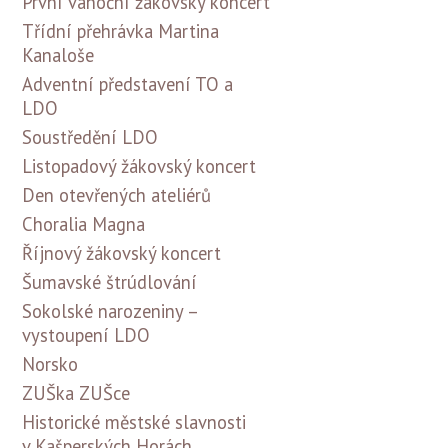
První vánoční žákovský koncert
Třídní přehrávka Martina
Kanaloše
Adventní představení TO a
LDO
Soustředění LDO
Listopadový žákovský koncert
Den otevřených ateliérů
Choralia Magna
Říjnový žákovský koncert
Šumavské štrúdlování
Sokolské narozeniny –
vystoupení LDO
Norsko
ZUŠka ZUŠce
Historické městské slavnosti
v Kašperských Horách