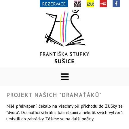
REZERVACE
PROJEKT NAŠICH "DRAMAŤÁKŮ"
Milé překvapení čekalo na všechny při příchodu do ZUŠky ze
"dvora". Dramaťáci si hráli s básničkami a několik svých výtvorů
umístili do zahrádky. Těšíme se na další počiny.