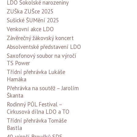
LDO Sokolské narozeniny
ZUŠka ZUŠce 2025
Sušické ŠUMění 2025
Venkovní akce LDO
Závěrečný žákovský koncert
Absolventské představení LDO
Saxofonový soubor na výročí
TS Power
Třídní přehrávka Lukáše
Hamáka
Přehrávka na soutěž – Jarolím
Škanta
Rodinný PŮL Festival –
Cirkusová dílna LDO a TO
Třídní přehrávka Tomáše
Bastla
40. výročí Broučků SDS