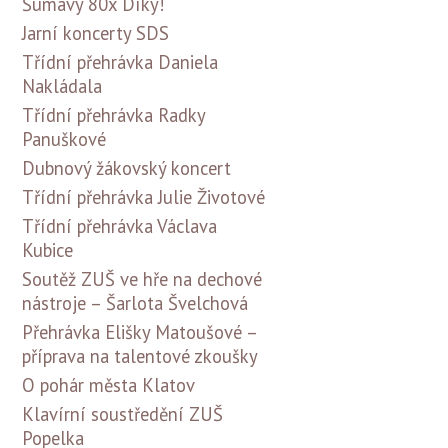
Šumavy 80x Díky!
Jarní koncerty SDS
Třídní přehrávka Daniela
Nakládala
Třídní přehrávka Radky
Panuškové
Dubnový žákovský koncert
Třídní přehrávka Julie Životové
Třídní přehrávka Václava
Kubice
Soutěž ZUŠ ve hře na dechové
nástroje – Šarlota Švelchová
Přehrávka Elišky Matoušové –
příprava na talentové zkoušky
O pohár města Klatov
Klavírní soustředění ZUŠ
Popelka