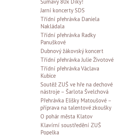
Šumavy 80x Díky!
Jarní koncerty SDS
Třídní přehrávka Daniela
Nakládala
Třídní přehrávka Radky
Panuškové
Dubnový žákovský koncert
Třídní přehrávka Julie Životové
Třídní přehrávka Václava
Kubice
Soutěž ZUŠ ve hře na dechové
nástroje – Šarlota Švelchová
Přehrávka Elišky Matoušové –
příprava na talentové zkoušky
O pohár města Klatov
Klavírní soustředění ZUŠ
Popelka