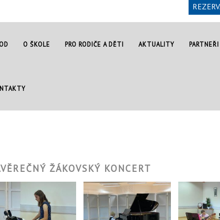
REZERV
OD
O ŠKOLE
PRO RODIČE A DĚTI
AKTUALITY
PARTNEŘI
NTAKTY
ÁVĚREČNÝ ŽÁKOVSKÝ KONCERT