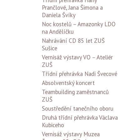
Třídní přehrávka Hany
Prančlové, Jana Šimona a
Daniela Švíky
Noc kostelů – Amazonky LDO
na Andělíčku
Nahrávání CD 85 let ZUŠ
Sušice
Vernisáž výstavy VO – Ateliér
ZUŠ
Třídní přehrávka Nadi Švecové
Absolventský koncert
Teambuilding zaměstnanců
ZUŠ
Soustředění tanečního oboru
Druhá třídní přehrávka Václava
Kubiceho
Vernisáž výstavy Muzea