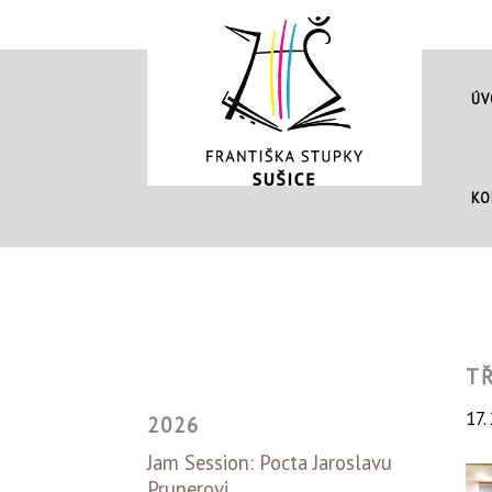
ÚV
KO
T
17.
2026
Jam Session: Pocta Jaroslavu
Prunerovi