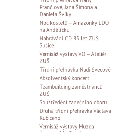
Třídní přehrávka Hany
Prančlové, Jana Šimona a
Daniela Švíky
Noc kostelů – Amazonky LDO
na Andělíčku
Nahrávání CD 85 let ZUŠ
Sušice
Vernisáž výstavy VO – Ateliér
ZUŠ
Třídní přehrávka Nadi Švecové
Absolventský koncert
Teambuilding zaměstnanců
ZUŠ
Soustředění tanečního oboru
Druhá třídní přehrávka Václava
Kubiceho
Vernisáž výstavy Muzea