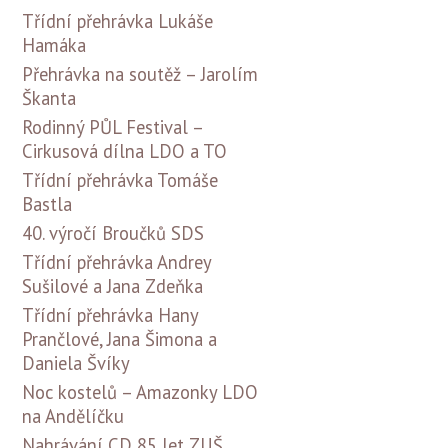
Třídní přehrávka Lukáše
Hamáka
Přehrávka na soutěž – Jarolím
Škanta
Rodinný PŮL Festival –
Cirkusová dílna LDO a TO
Třídní přehrávka Tomáše
Bastla
40. výročí Broučků SDS
Třídní přehrávka Andrey
Sušilové a Jana Zdeňka
Třídní přehrávka Hany
Prančlové, Jana Šimona a
Daniela Švíky
Noc kostelů – Amazonky LDO
na Andělíčku
Nahrávání CD 85 let ZUŠ