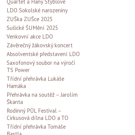
Quartet a Hany Stýblové
LDO Sokolské narozeniny
ZUŠka ZUŠce 2025
Sušické ŠUMění 2025
Venkovní akce LDO
Závěrečný žákovský koncert
Absolventské představení LDO
Saxofonový soubor na výročí
TS Power
Třídní přehrávka Lukáše
Hamáka
Přehrávka na soutěž – Jarolím
Škanta
Rodinný PŮL Festival –
Cirkusová dílna LDO a TO
Třídní přehrávka Tomáše
Bastla