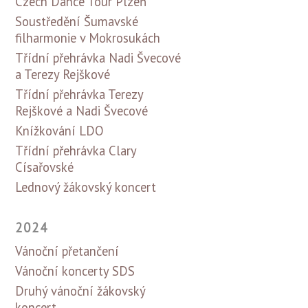
Czech Dance Tour Plzeň
Soustředění Šumavské
filharmonie v Mokrosukách
Třídní přehrávka Nadi Švecové
a Terezy Rejškové
Třídní přehrávka Terezy
Rejškové a Nadi Švecové
Knížkování LDO
Třídní přehrávka Clary
Císařovské
Lednový žákovský koncert
2024
Vánoční přetančení
Vánoční koncerty SDS
Druhý vánoční žákovský
koncert