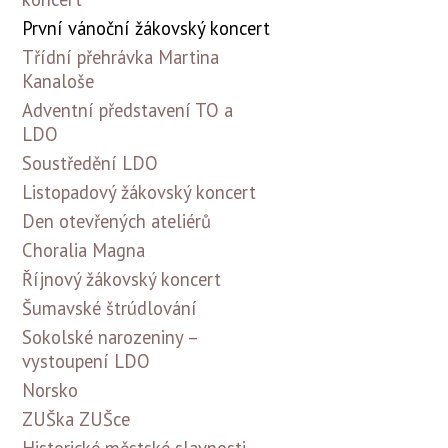
První vánoční žákovský koncert
Třídní přehrávka Martina
Kanaloše
Adventní představení TO a
LDO
Soustředění LDO
Listopadový žákovský koncert
Den otevřených ateliérů
Choralia Magna
Říjnový žákovský koncert
Šumavské štrúdlování
Sokolské narozeniny –
vystoupení LDO
Norsko
ZUŠka ZUŠce
Historické městské slavnosti