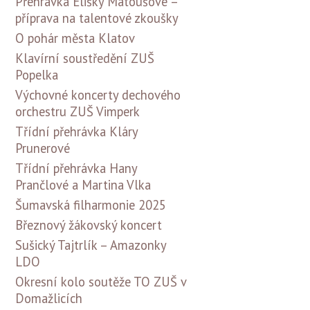
Přehrávka Elišky Matoušové –
příprava na talentové zkoušky
O pohár města Klatov
Klavírní soustředění ZUŠ
Popelka
Výchovné koncerty dechového
orchestru ZUŠ Vimperk
Třídní přehrávka Kláry
Prunerové
Třídní přehrávka Hany
Prančlové a Martina Vlka
Šumavská filharmonie 2025
Březnový žákovský koncert
Sušický Tajtrlík – Amazonky
LDO
Okresní kolo soutěže TO ZUŠ v
Domažlicích