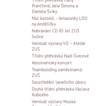
Třídní přehrávka Hany
Prančlové, Jana Šimona a
Daniela Švíky
Noc kostelů – Amazonky LDO
na Andělíčku
Nahrávání CD 85 let ZUŠ
Sušice
Vernisáž výstavy VO – Ateliér
ZUŠ
Třídní přehrávka Nadi Švecové
Absolventský koncert
Teambuilding zaměstnanců
ZUŠ
Soustředění tanečního oboru
Druhá třídní přehrávka Václava
Kubiceho
Vernisáž výstavy Muzea