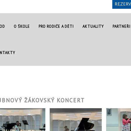
REZERV
OD
O ŠKOLE
PRO RODIČE A DĚTI
AKTUALITY
PARTNEŘI
NTAKTY
UBNOVÝ ŽÁKOVSKÝ KONCERT