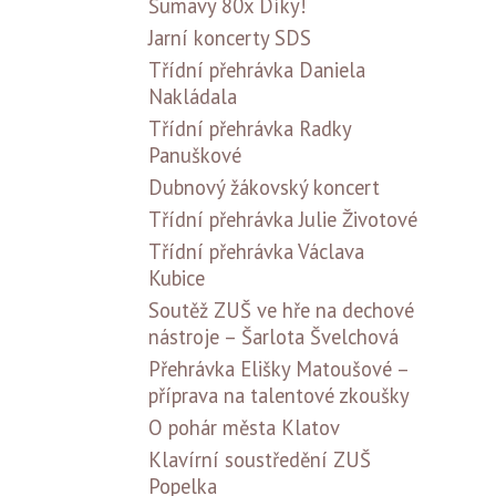
Šumavy 80x Díky!
Jarní koncerty SDS
Třídní přehrávka Daniela
Nakládala
Třídní přehrávka Radky
Panuškové
Dubnový žákovský koncert
Třídní přehrávka Julie Životové
Třídní přehrávka Václava
Kubice
Soutěž ZUŠ ve hře na dechové
nástroje – Šarlota Švelchová
Přehrávka Elišky Matoušové –
příprava na talentové zkoušky
O pohár města Klatov
Klavírní soustředění ZUŠ
Popelka