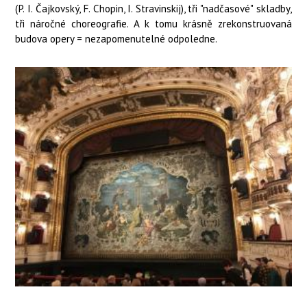
(P. I. Čajkovský, F. Chopin, I. Stravinskij), tři "nadčasové" skladby,
tři náročné choreografie. A k tomu krásně zrekonstruovaná
budova opery = nezapomenutelné odpoledne.