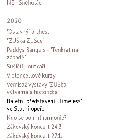
NE - Sněhuláci
2020
"Oslavný" orchestr
"ZUŠka ZUŠce"
Paddys Bangers - "Tenkrát na
západě"
Sušičtí Loutkaři
Violoncellové kurzy
Vernisáž výstavy "ZUŠka
výtvarná a historická"
Baletní představení "Timeless"
ve Státní opeře
Kdo se bojí filharmonie?
Žákovský koncert 24.3.
Žákovský koncert 27.1.