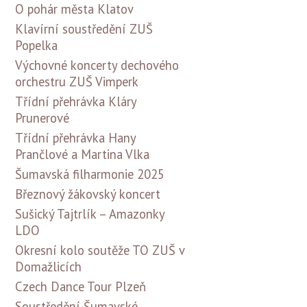
O pohár města Klatov
Klavírní soustředění ZUŠ
Popelka
Výchovné koncerty dechového
orchestru ZUŠ Vimperk
Třídní přehrávka Kláry
Prunerové
Třídní přehrávka Hany
Prančlové a Martina Vlka
Šumavská filharmonie 2025
Březnový žákovský koncert
Sušický Tajtrlík – Amazonky
LDO
Okresní kolo soutěže TO ZUŠ v
Domažlicích
Czech Dance Tour Plzeň
Soustředění Šumavské