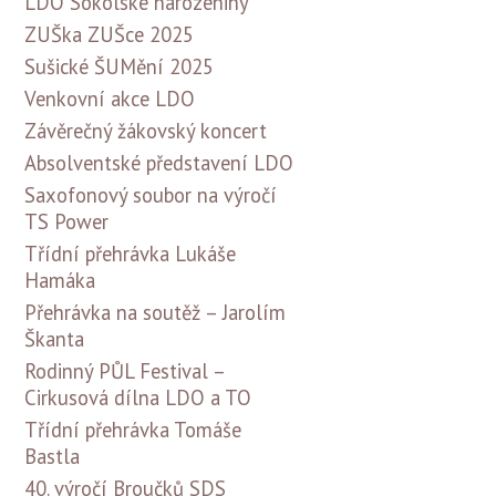
LDO Sokolské narozeniny
ZUŠka ZUŠce 2025
Sušické ŠUMění 2025
Venkovní akce LDO
Závěrečný žákovský koncert
Absolventské představení LDO
Saxofonový soubor na výročí
TS Power
Třídní přehrávka Lukáše
Hamáka
Přehrávka na soutěž – Jarolím
Škanta
Rodinný PŮL Festival –
Cirkusová dílna LDO a TO
Třídní přehrávka Tomáše
Bastla
40. výročí Broučků SDS