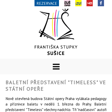
REZERVACE
BALETNÍ PŘEDSTAVENÍ "TIMELESS" VE
STÁTNÍ OPEŘE
Nově otevřená budova Státní opery Praha vylákala pedagogy
a příznivce baletu v neděli 1. března do Prahy. Baletní
představení "Timeless" všechny nadchlo. Tři "nadčasoví" autoři