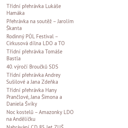
Třídní přehrávka Lukáše
Hamáka
Přehrávka na soutěž – Jarolím
Škanta
Rodinný PŮL Festival –
Cirkusová dílna LDO a TO
Třídní přehrávka Tomáše
Bastla
40. výročí Broučků SDS
Třídní přehrávka Andrey
Sušilové a Jana Zdeňka
Třídní přehrávka Hany
Prančlové, Jana Šimona a
Daniela Švíky
Noc kostelů – Amazonky LDO
na Andělíčku
Nahrávání CD 85 let ZUŠ