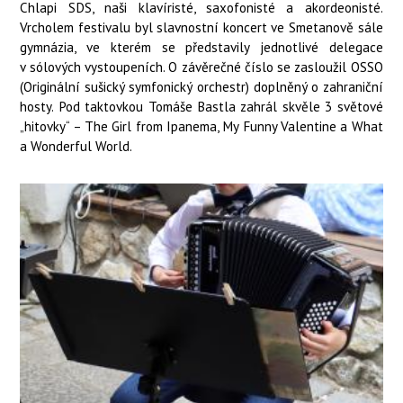
Chlapi SDS, naši klavíristé, saxofonisté a akordeonisté.
Vrcholem festivalu byl slavnostní koncert ve Smetanově sále
gymnázia, ve kterém se představily jednotlivé delegace
v sólových vystoupeních. O závěrečné číslo se zasloužil OSSO
(Originální sušický symfonický orchestr) doplněný o zahraniční
hosty. Pod taktovkou Tomáše Bastla zahrál skvěle 3 světové
„hitovky“ – The Girl from Ipanema, My Funny Valentine a What
a Wonderful World.