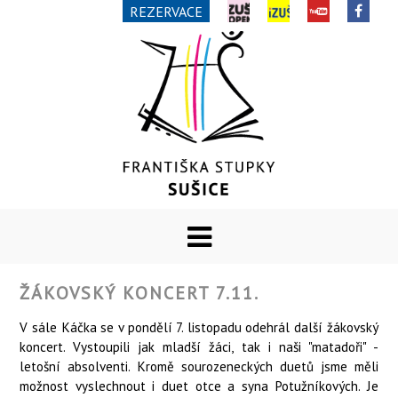
REZERVACE
ŽÁKOVSKÝ KONCERT 7.11.
V sále Káčka se v pondělí 7. listopadu odehrál další žákovský
koncert. Vystoupili jak mladší žáci, tak i naši "matadoři" -
letošní absolventi. Kromě sourozeneckých duetů jsme měli
možnost vyslechnout i duet otce a syna Potužníkových. Je