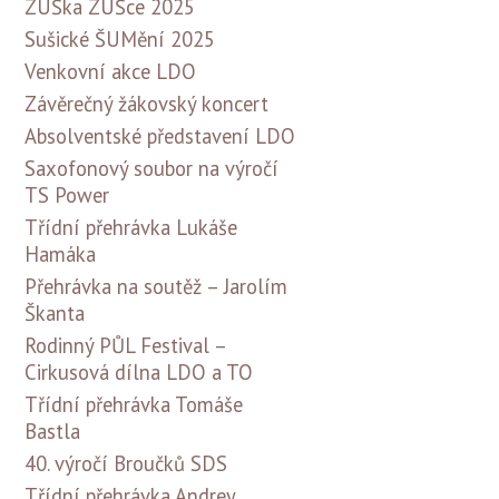
ZUŠka ZUŠce 2025
Sušické ŠUMění 2025
Venkovní akce LDO
Závěrečný žákovský koncert
Absolventské představení LDO
Saxofonový soubor na výročí
TS Power
Třídní přehrávka Lukáše
Hamáka
Přehrávka na soutěž – Jarolím
Škanta
Rodinný PŮL Festival –
Cirkusová dílna LDO a TO
Třídní přehrávka Tomáše
Bastla
40. výročí Broučků SDS
Třídní přehrávka Andrey