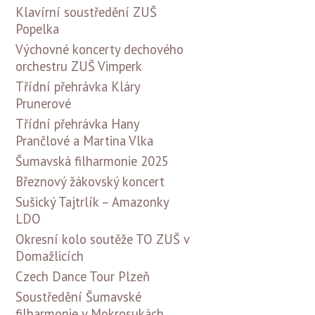
Klavírní soustředění ZUŠ
Popelka
Výchovné koncerty dechového
orchestru ZUŠ Vimperk
Třídní přehrávka Kláry
Prunerové
Třídní přehrávka Hany
Prančlové a Martina Vlka
Šumavská filharmonie 2025
Březnový žákovský koncert
Sušický Tajtrlík – Amazonky
LDO
Okresní kolo soutěže TO ZUŠ v
Domažlicích
Czech Dance Tour Plzeň
Soustředění Šumavské
filharmonie v Mokrosukách