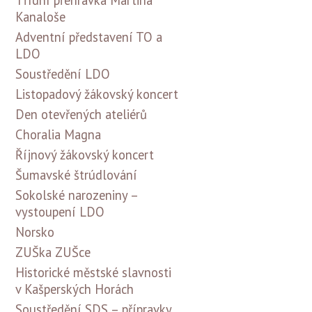
Kanaloše
Adventní představení TO a
LDO
Soustředění LDO
Listopadový žákovský koncert
Den otevřených ateliérů
Choralia Magna
Říjnový žákovský koncert
Šumavské štrúdlování
Sokolské narozeniny –
vystoupení LDO
Norsko
ZUŠka ZUŠce
Historické městské slavnosti
v Kašperských Horách
Soustředění SDS – přípravky