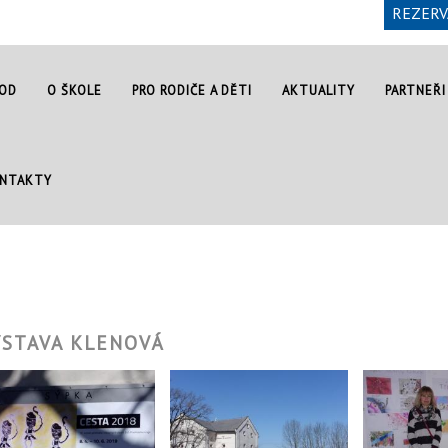
REZERV
OD
O ŠKOLE
PRO RODIČE A DĚTI
AKTUALITY
PARTNEŘI
NTAKTY
ÝSTAVA KLENOVÁ