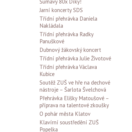
Šumavy 80x Díky!
Jarní koncerty SDS
Třídní přehrávka Daniela
Nakládala
Třídní přehrávka Radky
Panuškové
Dubnový žákovský koncert
Třídní přehrávka Julie Životové
Třídní přehrávka Václava
Kubice
Soutěž ZUŠ ve hře na dechové
nástroje – Šarlota Švelchová
Přehrávka Elišky Matoušové –
příprava na talentové zkoušky
O pohár města Klatov
Klavírní soustředění ZUŠ
Popelka