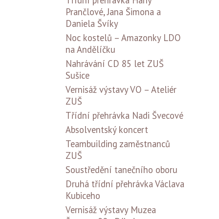
Třídní přehrávka Hany
Prančlové, Jana Šimona a
Daniela Švíky
Noc kostelů – Amazonky LDO
na Andělíčku
Nahrávání CD 85 let ZUŠ
Sušice
Vernisáž výstavy VO – Ateliér
ZUŠ
Třídní přehrávka Nadi Švecové
Absolventský koncert
Teambuilding zaměstnanců
ZUŠ
Soustředění tanečního oboru
Druhá třídní přehrávka Václava
Kubiceho
Vernisáž výstavy Muzea