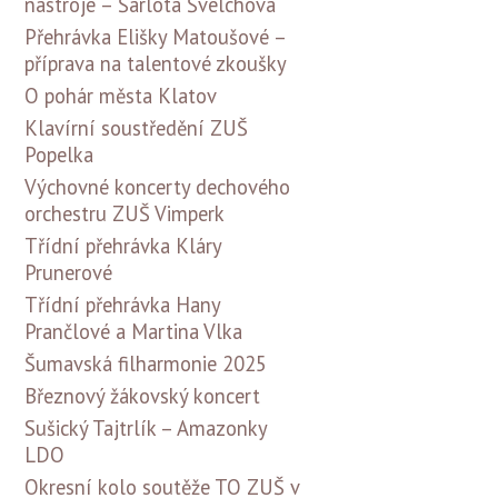
nástroje – Šarlota Švelchová
Přehrávka Elišky Matoušové –
příprava na talentové zkoušky
O pohár města Klatov
Klavírní soustředění ZUŠ
Popelka
Výchovné koncerty dechového
orchestru ZUŠ Vimperk
Třídní přehrávka Kláry
Prunerové
Třídní přehrávka Hany
Prančlové a Martina Vlka
Šumavská filharmonie 2025
Březnový žákovský koncert
Sušický Tajtrlík – Amazonky
LDO
Okresní kolo soutěže TO ZUŠ v