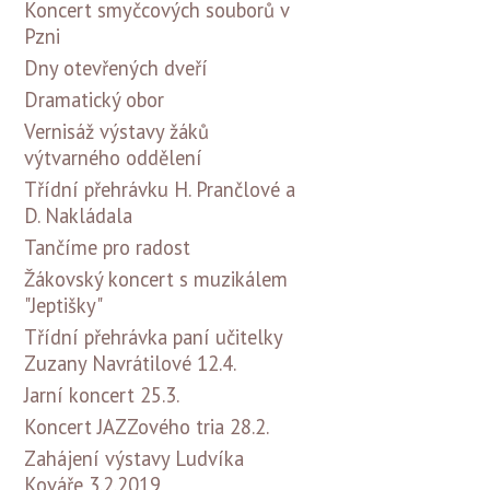
Koncert smyčcových souborů v
Pzni
Dny otevřených dveří
Dramatický obor
Vernisáž výstavy žáků
výtvarného oddělení
Třídní přehrávku H. Prančlové a
D. Nakládala
Tančíme pro radost
Žákovský koncert s muzikálem
"Jeptišky"
Třídní přehrávka paní učitelky
Zuzany Navrátilové 12.4.
Jarní koncert 25.3.
Koncert JAZZového tria 28.2.
Zahájení výstavy Ludvíka
Kováře 3.2.2019