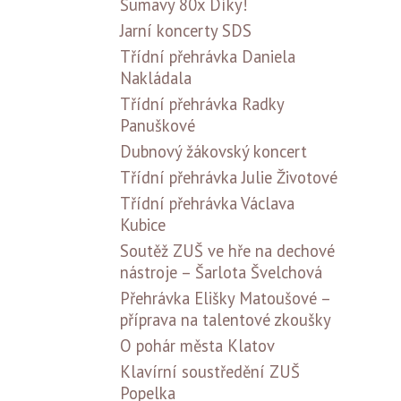
Šumavy 80x Díky!
Jarní koncerty SDS
Třídní přehrávka Daniela
Nakládala
Třídní přehrávka Radky
Panuškové
Dubnový žákovský koncert
Třídní přehrávka Julie Životové
Třídní přehrávka Václava
Kubice
Soutěž ZUŠ ve hře na dechové
nástroje – Šarlota Švelchová
Přehrávka Elišky Matoušové –
příprava na talentové zkoušky
O pohár města Klatov
Klavírní soustředění ZUŠ
Popelka