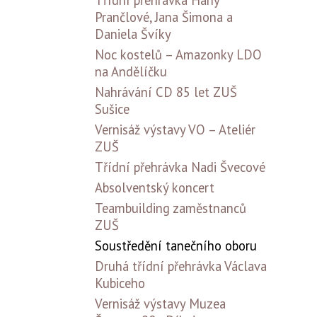
Třídní přehrávka Hany
Prančlové, Jana Šimona a
Daniela Švíky
Noc kostelů – Amazonky LDO
na Andělíčku
Nahrávání CD 85 let ZUŠ
Sušice
Vernisáž výstavy VO – Ateliér
ZUŠ
Třídní přehrávka Nadi Švecové
Absolventský koncert
Teambuilding zaměstnanců
ZUŠ
Soustředění tanečního oboru
Druhá třídní přehrávka Václava
Kubiceho
Vernisáž výstavy Muzea