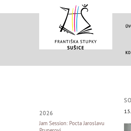
ÚV
KO
S
1.5
2026
Jam Session: Pocta Jaroslavu
Prunerovi