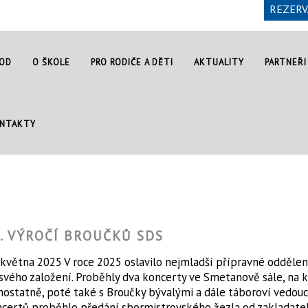
REZERV
OD
O ŠKOLE
PRO RODIČE A DĚTI
AKTUALITY
PARTNEŘI
NTAKTY
0. VÝROČÍ BROUČKŮ SDS
 května 2025 V roce 2025 oslavilo nejmladší přípravné oddělen
svého založení. Proběhly dva koncerty ve Smetanově sále, na k
ostatně, poté také s Broučky bývalými a dále táboroví vedoucí
certů proběhlo předání sbormistrovského žezla od zakladate