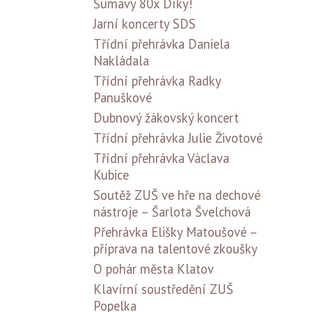
Šumavy 80x Díky!
Jarní koncerty SDS
Třídní přehrávka Daniela
Nakládala
Třídní přehrávka Radky
Panuškové
Dubnový žákovský koncert
Třídní přehrávka Julie Životové
Třídní přehrávka Václava
Kubice
Soutěž ZUŠ ve hře na dechové
nástroje – Šarlota Švelchová
Přehrávka Elišky Matoušové –
příprava na talentové zkoušky
O pohár města Klatov
Klavírní soustředění ZUŠ
Popelka