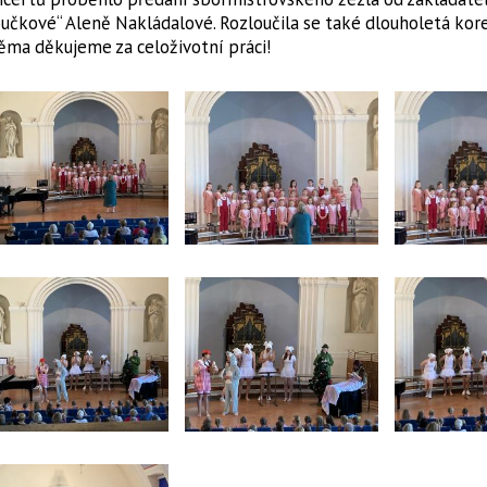
učkové“ Aleně Nakládalové. Rozloučila se také dlouholetá kor
ma děkujeme za celoživotní práci!