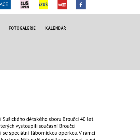
ACE
FOTOGALERIE
KALENDÁŘ
í Sušického dětského sboru Broučci 40 let
terých vystoupili současní Broučci
 se speciální tábornickou operkou. V rámci
lky sboru Mileny Naglmüllerové nové „paní