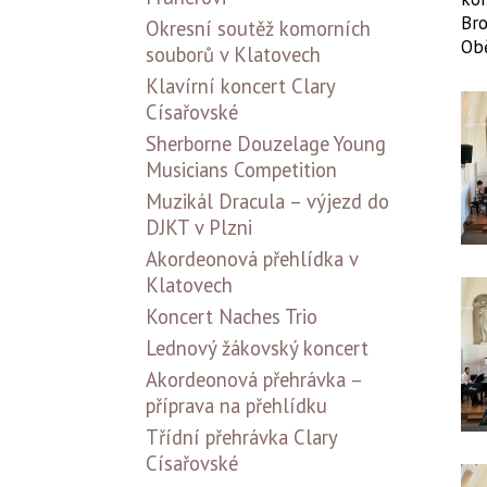
Bro
Okresní soutěž komorních
Obě
souborů v Klatovech
Klavírní koncert Clary
Císařovské
Sherborne Douzelage Young
Musicians Competition
Muzikál Dracula – výjezd do
DJKT v Plzni
Akordeonová přehlídka v
Klatovech
Koncert Naches Trio
Lednový žákovský koncert
Akordeonová přehrávka –
příprava na přehlídku
Třídní přehrávka Clary
Císařovské