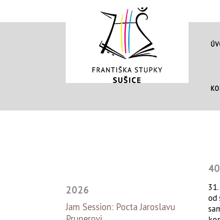
ÚV
KO
4
31.
2026
od 
Jam Session: Pocta Jaroslavu
sam
Prunerovi
kon