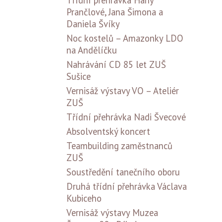
Třídní přehrávka Hany
Prančlové, Jana Šimona a
Daniela Švíky
Noc kostelů – Amazonky LDO
na Andělíčku
Nahrávání CD 85 let ZUŠ
Sušice
Vernisáž výstavy VO – Ateliér
ZUŠ
Třídní přehrávka Nadi Švecové
Absolventský koncert
Teambuilding zaměstnanců
ZUŠ
Soustředění tanečního oboru
Druhá třídní přehrávka Václava
Kubiceho
Vernisáž výstavy Muzea