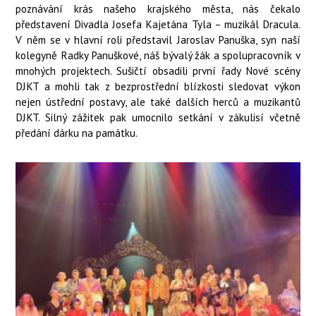
poznávání krás našeho krajského města, nás čekalo
představení Divadla Josefa Kajetána Tyla – muzikál Dracula.
V něm se v hlavní roli představil Jaroslav Panuška, syn naší
kolegyně Radky Panuškové, náš bývalý žák a spolupracovník v
mnohých projektech. Sušičtí obsadili první řady Nové scény
DJKT a mohli tak z bezprostřední blízkosti sledovat výkon
nejen ústřední postavy, ale také dalších herců a muzikantů
DJKT. Silný zážitek pak umocnilo setkání v zákulisí včetně
předání dárku na památku.