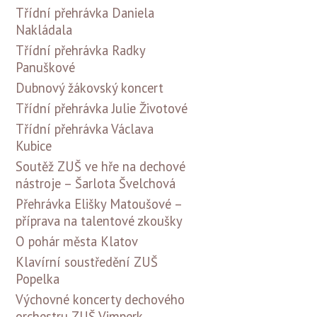
Třídní přehrávka Daniela
Nakládala
Třídní přehrávka Radky
Panuškové
Dubnový žákovský koncert
Třídní přehrávka Julie Životové
Třídní přehrávka Václava
Kubice
Soutěž ZUŠ ve hře na dechové
nástroje – Šarlota Švelchová
Přehrávka Elišky Matoušové –
příprava na talentové zkoušky
O pohár města Klatov
Klavírní soustředění ZUŠ
Popelka
Výchovné koncerty dechového
orchestru ZUŠ Vimperk